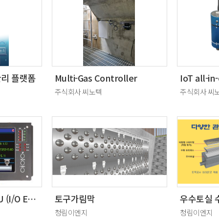
관리 플랫폼
Multi-Gas Controller
주식회사 씨노텍
주식회사 씨
I/O확장형 무선 RTU (I/O Expandable Wireless RTU )
토구가림막
청림이엔지
청림이엔지