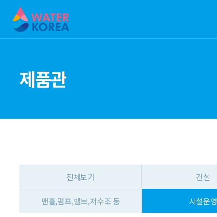
제품관
전체보기
건설
맨홀,펌프,밸브,저수조 등
시설운