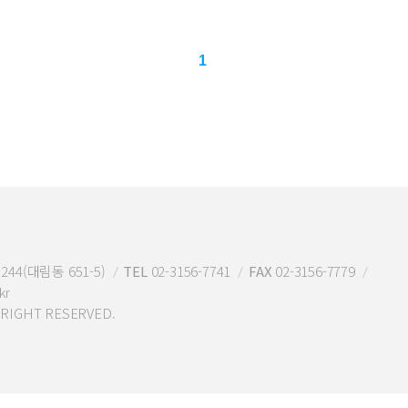
1
44(대림동 651-5)
TEL
02-3156-7741
FAX
02-3156-7779
kr
IGHT RESERVED.