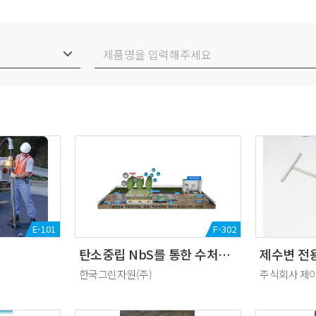
E-101
F-302
탄소중립 NbS를 통한 수처리 시스템 (하수처리장 방류수 고도화)
제수변 전용
한국그린자원(주)
주식회사 제