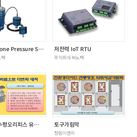
IoT all-in-one Pressure Sensor
저전력 IoT RTU
노텍
주식회사 씨노텍
우수토실 수평오리피스 유량조절장치
토구가림막
청림이엔지