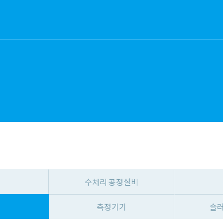
수처리 공정설비
영
측정기기
슬러