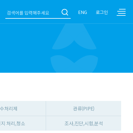
ENG
로그인
수처리제
관류(PIPE)
지 처리,청소
조사,진단,시험,분석