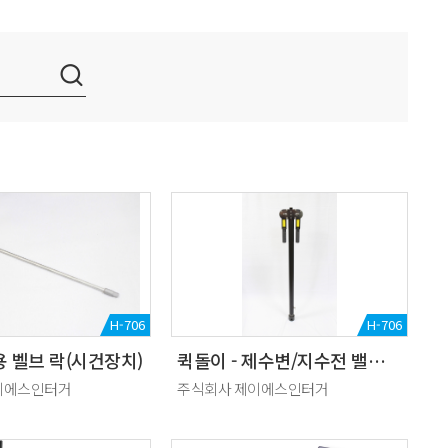
H-706
H-706
 벨브 락(시건장치)
퀵돌이 - 제수변/지수전 밸브 조절 렌치
이에스인터거
주식회사 제이에스인터거