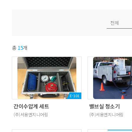
총
15
개
E-101
간이수압계 세트
밸브실 청소기
(주)서용엔지니어링
(주)서용엔지니어링