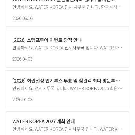
안녕하세요, WATER KOREA 전시 사무국 입니다. 한국상하수도협회는 매년 물시장 활성화와 물산업 종사자 간 화합의 장 마련을 위한 WATER KOREA(대한민국 국제물산업박람회)를 개최하고 있습니다.내년 3월 개최하는 WATER KOREA 2027 물산업전시회 참여기업 모집을 위하여, '26년 전시회 참여기업 대상으로 사전모집을 진행할 예정이오니 많은 관심과 참여바랍니다. 가. 행 사 명: WATER KOREA 2027(대한민국 국제물산업박람회) 나. 기간·장소: '27. 3. 17.(수) ~ 3. 19.(금), KINTEX 제2전시장 7~8A홀(경기도 고양시 소재) 다. 주요행사: 물산업전시회, 수출상담회, 구매상담회, 세미나, 교류회의 등 라. 전시규모: 250개사 630부스 마. 사전모집: WATER KOREA 2026 물산업전시회 참여기업 대상(세부사항 붙임 참조) 1) 접수기간: 2026. 7. 7.(화) ~ 8. 13.(목) ※ 기간 내 그룹별 신청기간 상이 2) 접수방법: 그룹별 신청기간 내 참가신청서 작성하여 회신(waterkorea2027@kwwa.or.kr) ※ 부스배치도와 기업별 접수순번은 첨부파일 참조 - '26. 6. 30.기준으로 협회비 납부여부와 온라인전시관 참여도를 합산하여 접수 순번 점수를 산정합니다. ※ 부스배치도: https://docs.google.com/spreadsheets/d/1KPzTZcWRVInXDhFtmXm5aUPJW0zb15_QKSbaLncwtZo/edit?gid=0#gid=0 3) 참고사항: 서울아리수본부 공동관 참여 희망시 협회에 사전 문의 요망 ※ 그 외 공동관은 '26. 12월 ~ '27. 1월 중 주관기관에서 별도 모집(예정) 붙임 1. WATER KOREA 2027 물산업전시회 사전모집 신청 안내 2. 참가신청서 양식
2026.06.16
[2026] 스탬프투어 이벤트 당첨 안내
안녕하세요, WATER KOREA 전시사무국 입니다. WATER KOERA 2026 스탬프투어 이벤트 당첨 결과 안내드립니다. 가장 어려운 미션을 성공하신 분들의 당첨을 축하드립니다!<img src="/upload/editor2/7132e8c3-b2ee-4684-afb0-010fe0949dee.jpg " title="12.jpg"><img src="/upload/editor2/8d0d758f-7290-4c4d-b203-05af68affafa.jpg " title="222.jpg"> 감사합니다.
2026.04.03
[2026] 회원선정 인기부스 투표 및 참관객 최다 방문부스 결과
안녕하세요, 전시사무국 입니다. WATER KOREA 2026 회원선정 인기부스 투표 및 참관객 최다 방문부스 결과 안내드립니다.전시 참가기업 및 참관객의 성원에 감사드립니다. 1등 기업은 폐막식에서 시상하였으며, 2~5등 기업은 개별 안내드릴 예정입니다. □ 회원선정 인기부스 투표 ◦ (대상) 공무원 참관객, ’26년도 전시 참가기업 전체(기관 홍보관 제외) ◦ (선정) 공무원 참관객이 전시회 참관 후 공무원 투표소에 방문, 가장 인상 깊었던 부스 1개사 투표하여 인기기업 선정 □ 참관객 최다 방문부스 ◦ (대상) ’26년도 전시 참가기업 중 고객관리시스템 신청 기업◦ (선정) 전시기간 동안 참가기업 부스에 설치된 고객관리시스템 방문기록 집계(중복 방문객 집계 제외)하여 최다 방문 기업 선정감사합니다.
2026.04.03
WATER KOREA 2027 개최 안내
안녕하세요, WATER KOREA 전시사무국 입니다. WATER KOREA 2027은 2027. 3. 17.(수) ~ 3. 19.(금) KINTEX 제2전시장(7, 8A홀)에서 개최됩니다.참가기업 모집은 7월부터 진행될 예정이오니 추후 공지를 확인해 주시기 바랍니다.- 우선모집: 2026년도 참가기업을 대상으로 선모집합니다. (7월 예정)- 일반모집: 물 기관 및 기업 모두 신청 가능하시며 우선 모집 종료 후 진행됩니다.(8~9월 예정)감사합니다.