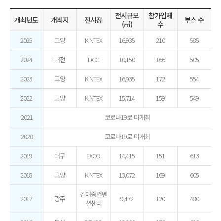
전시규모
참가업체
개최년도
개최지
전시장
부스 수
(㎡)
수
2025
고양
KINTEX
16,935
210
585
2024
대전
DCC
10,150
166
505
2023
고양
KINTEX
16,935
172
554
2022
고양
KINTEX
15,714
159
549
2021
코로나19로 미개최
2020
코로나19로 미개최
2019
대구
EXCO
14,415
151
613
2018
고양
KINTEX
13,072
169
605
김대중컨벤
2017
광주
9,472
120
480
션센터