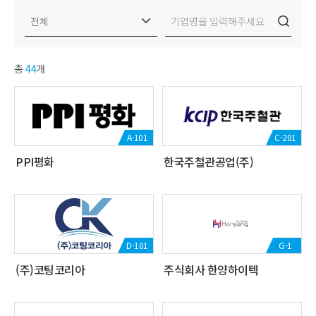
총
44
개
A-101
C-201
PPI평화
한국주철관공업(주)
D-101
G-1
(주)코팅코리아
주식회사 한양하이텍