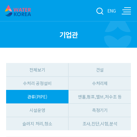
ENG
기업관
전체보기
건설
수처리 공정설비
수처리제
관류(PIPE)
맨홀,펌프,밸브,저수조 등
시설운영
측정기기
슬러지 처리,청소
조사,진단,시험,분석