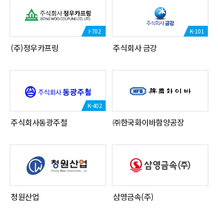
I-702
K-101
(주)정우카프링
주식회사 금강
K-402
주식회사동광주철
㈜한국화이바함양공장
청원산업
삼영금속(주)