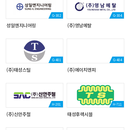
G-302
G-304
성일엔지니어링
(주)영남메탈
G-401
G-404
(주)태성스틸
(주)에이치엔피
H-201
H-711
(주)신안주철
태성후렉시블