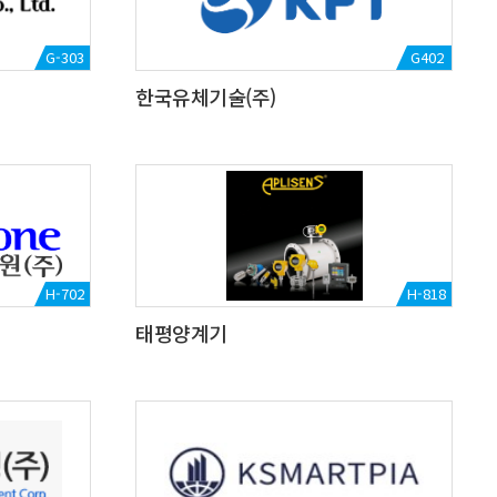
G-303
G402
한국유체기술(주)
H-702
H-818
태평양계기