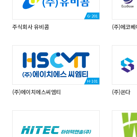
G-201
주식회사 유비콤
(주)에코
H-101
(주)에이치에스씨엠티
(주)쏜다