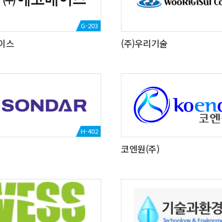
G-203
베이스
(주)우리기술
H-402
코엔원(주)