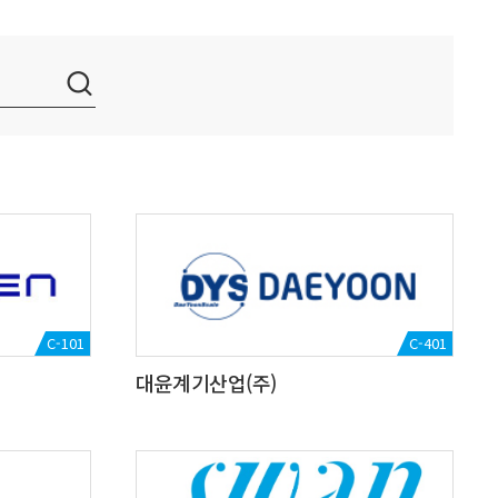
C-101
C-401
대윤계기산업(주)