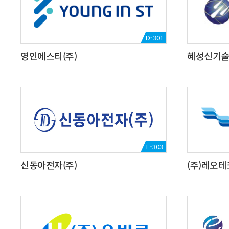
D-301
영인에스티(주)
혜성신기
E-303
신동아전자(주)
(주)레오테