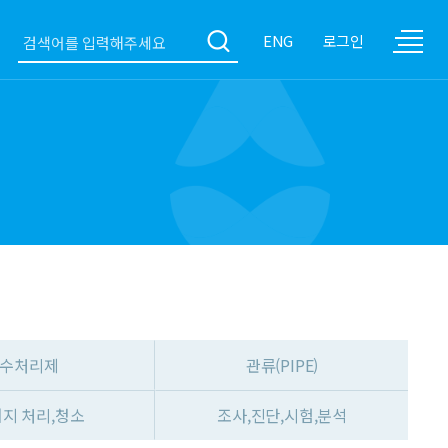
ENG
로그인
수처리제
관류(PIPE)
지 처리,청소
조사,진단,시험,분석