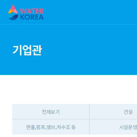
기업관
전체보기
건설
맨홀,펌프,밸브,저수조 등
시설운