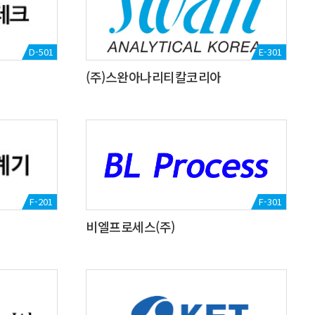
D-501
E-301
(주)스완아나리티칼코리아
F-201
F-301
비엘프로세스(주)