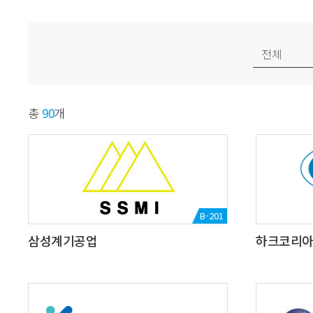
총
90
개
B-201
삼성계기공업
하크코리아