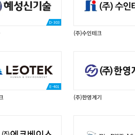
D-303
술
(주)수인테크
E-401
크
(주)한영계기