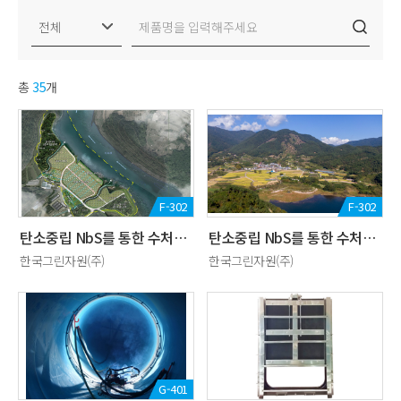
총
35
개
F-302
F-302
탄소중립 NbS를 통한 수처리 시스템 (수변생태벨트)
탄소중립 NbS를 통한 수처리 시스템 (비점처리 시설)
한국그린자원(주)
한국그린자원(주)
G-401