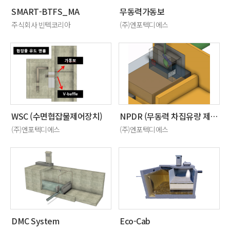
SMART-BTFS_MA
무동력가동보
주식회사 빈텍코리아
(주)엔포텍디에스
WSC (수면협잡물제어장치)
NPDR (무동력 차집유량 제어장치)
(주)엔포텍디에스
(주)엔포텍디에스
DMC System
Eco-Cab