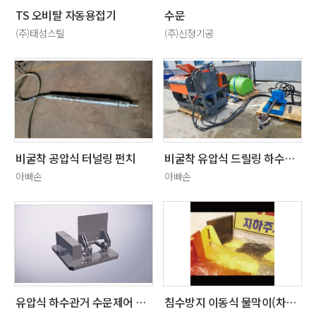
TS 오비탈 자동용접기
수문
(주)태성스틸
(주)신정기공
비굴착 공압식 터널링 펀치
비굴착 유압식 드릴링 하수관 시멘트 파괴장비
아빠손
아빠손
유압식 하수관거 수문제어 시스템
침수방지 이동식 물막이(차수판) 연석용