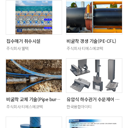
집수매거 취수시설
비굴착 갱생 기술(PE-CFL)
주식회사 웰텍
주식회사 티에스에코텍
비굴착 교체 기술(Pipe bursting)
유압식 하수관거 수문제어 시스템
주식회사 티에스에코텍
한국융합아이티