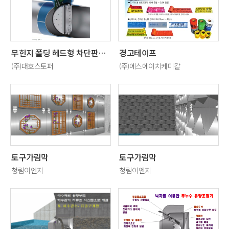
무힌지 폴딩 헤드형 차단판을 이용하는 부단수 차단 공법
경고테이프
(주)대호스토퍼
(주)에스에이치케미칼
토구가림막
토구가림막
청림이엔지
청림이엔지