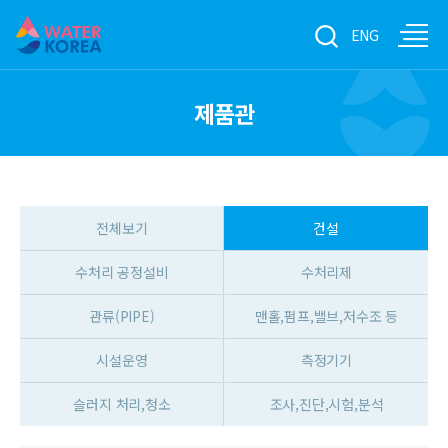
ENG
제품관
전체보기
건설
수처리 공정설비
수처리제
관류(PIPE)
맨홀,펌프,밸브,저수조 등
시설운영
측정기기
슬러지 처리,청소
조사,진단,시험,분석