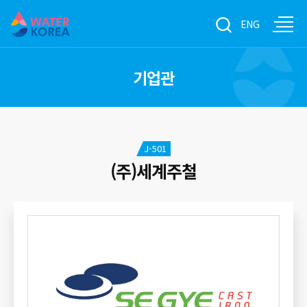
ENG
기업관
J-501
(주)세계주철