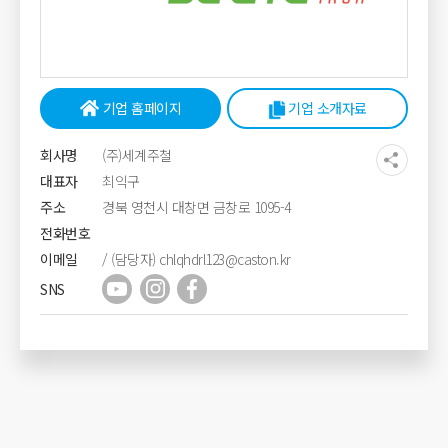
기업 홈페이지
기업 소개자료
회사명
(주)세계주철
대표자
최익구
주소
경북 영천시 대창면 금창로 1095-4
전화번호
이메일
/ (담당자) chlqhdrl123@caston.kr
SNS