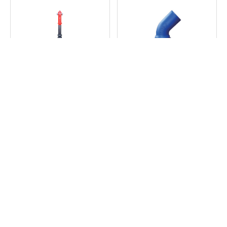
지상식 옥외 소화전
덕타일 주철 이형관
맨홀,펌프,밸브,저수조 등
밸브
관류(PIPE)
피팅류
파워락 맨홀
부양식 쇼바형 안전잠금 맨홀
맨홀,펌프,밸브,저수조 등
맨홀
맨홀,펌프,밸브,저수조 등
맨홀